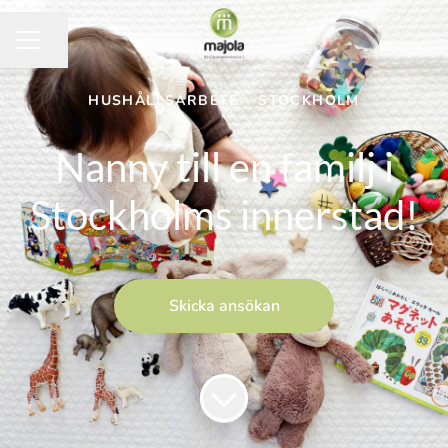
Dela sidan
KARRIÄRMENY
HUSHÅLLSARBETE
·
STOCKHOLM
Nanny till en familj i
Stockholms innerstad!
Skicka ansökan